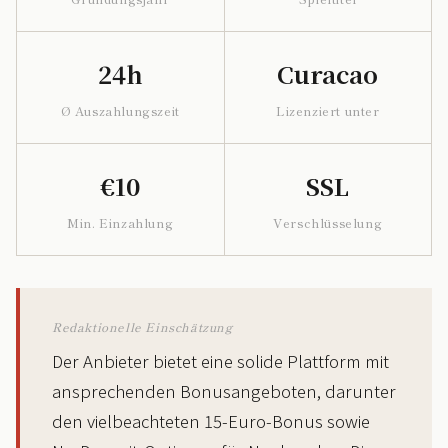
24h
Curacao
Ø Auszahlungszeit
Lizenziert unter
€10
SSL
Min. Einzahlung
Verschlüsselung
Redaktionelle Einschätzung
Der Anbieter bietet eine solide Plattform mit
ansprechenden Bonusangeboten, darunter
den vielbeachteten 15-Euro-Bonus sowie