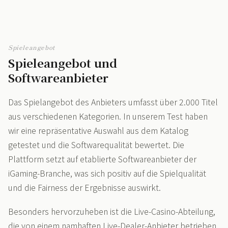
Spieleangebot
Spieleangebot und
Softwareanbieter
Das Spielangebot des Anbieters umfasst über 2.000 Titel
aus verschiedenen Kategorien. In unserem Test haben
wir eine repräsentative Auswahl aus dem Katalog
getestet und die Softwarequalität bewertet. Die
Plattform setzt auf etablierte Softwareanbieter der
iGaming-Branche, was sich positiv auf die Spielqualität
und die Fairness der Ergebnisse auswirkt.
Besonders hervorzuheben ist die Live-Casino-Abteilung,
die von einem namhaften Live-Dealer-Anbieter betrieben