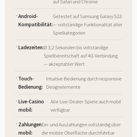
auf Safari und Chrome
Android-
Getestet auf Samsung Galaxy S23
Kompatibilität:
— vollständige Funktionalität aller
Spielkategorien
Ladezeiten:
Ø 3,2 Sekunden bis vollständige
Spielbereitschaft auf 4G-Verbindung
— akzeptabler Wert
Touch-
Intuitive Bedienung durch responsive
Bedienung:
Designelemente
Live-Casino
Alle Live-Dealer-Spiele auch mobil
mobil:
verfügbar
Zahlungen
Ein- und Auszahlungen vollständig über
mobil:
die mobile Oberfläche durchführbar