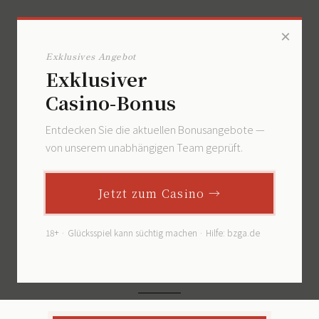
×
Exklusives Angebot
Exklusiver
UNABHÄNGIGE ANALYSE · NICHT GESPONSERT ·
Casino-Bonus
FÜR ANSPRUCHSVOLLE SPIELER
Entdecken Sie die aktuellen Bonusangebote —
unabhängigen Test 2026
von unserem unabhängigen Team geprüft.
Ehrliche Unabhängige
Jetzt zum Casino
Bewertung
18+ · Glücksspiel kann süchtig machen · Hilfe: bzga.de
Kein Sponsoring. Keine versteckten Interessen.
Nur Fakten.