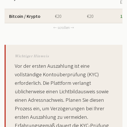
Ein
Bitcoin / Krypto
€20
€20
1–1
← scrollen →
Wichtiger Hinweis
Vor der ersten Auszahlung ist eine
vollständige Kontoüberprüfung (KYC)
erforderlich. Die Plattform verlangt
üblicherweise einen Lichtbildausweis sowie
einen Adressnachweis. Planen Sie diesen
Prozess ein, um Verzögerungen bei Ihrer
ersten Auszahlung zu vermeiden.
Erfahrungsgemäß dauert die KYC-Prüfung