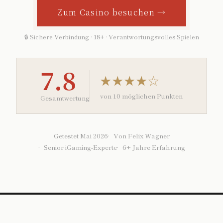
Zum Casino besuchen
🔒 Sichere Verbindung · 18+ · Verantwortungsvolles Spielen
7.8
★★★★☆
von 10 möglichen Punkten
Gesamtwertung
Getestet Mai 2026
Von Felix Wagner
Senior iGaming-Experte
6+ Jahre Erfahrung