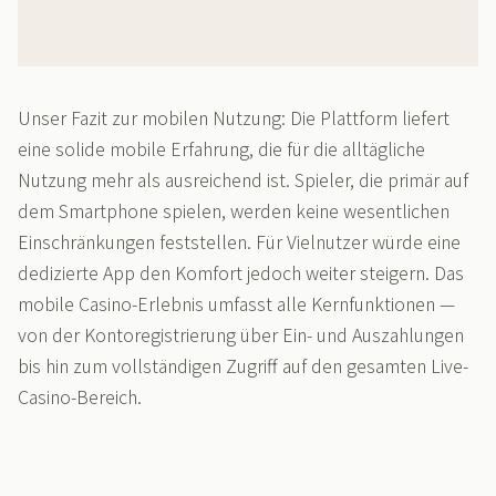
Unser Fazit zur mobilen Nutzung: Die Plattform liefert
eine solide mobile Erfahrung, die für die alltägliche
Nutzung mehr als ausreichend ist. Spieler, die primär auf
dem Smartphone spielen, werden keine wesentlichen
Einschränkungen feststellen. Für Vielnutzer würde eine
dedizierte App den Komfort jedoch weiter steigern. Das
mobile Casino-Erlebnis umfasst alle Kernfunktionen —
von der Kontoregistrierung über Ein- und Auszahlungen
bis hin zum vollständigen Zugriff auf den gesamten Live-
Casino-Bereich.