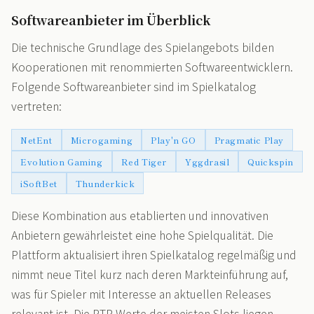
Softwareanbieter im Überblick
Die technische Grundlage des Spielangebots bilden
Kooperationen mit renommierten Softwareentwicklern.
Folgende Softwareanbieter sind im Spielkatalog
vertreten:
NetEnt
Microgaming
Play'n GO
Pragmatic Play
Evolution Gaming
Red Tiger
Yggdrasil
Quickspin
iSoftBet
Thunderkick
Diese Kombination aus etablierten und innovativen
Anbietern gewährleistet eine hohe Spielqualität. Die
Plattform aktualisiert ihren Spielkatalog regelmäßig und
nimmt neue Titel kurz nach deren Markteinführung auf,
was für Spieler mit Interesse an aktuellen Releases
relevant ist. Die RTP-Werte der meisten Slots liegen