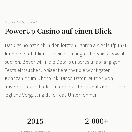
Schnellübersicht
PowerUp Casino auf einen Blick
Das Casino hat sich in den letzten Jahren als Anlaufpunkt
für Spieler etabliert, die eine umfangreiche Spielauswahl
suchen. Bevor wir in die Details unseres unabhängigen
Tests eintauchen, präsentieren wir die wichtigsten
Kennzahlen im Überblick. Diese Daten wurden von
unserem Team direkt auf der Plattform verifiziert — ohne
jegliche Vergütung durch das Unternehmen.
2015
2.000+
Gründungsjahr
Spieltitel