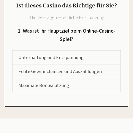
Ist dieses Casino das Richtige für Sie?
3 kurze Fragen — ehrliche Einschätzung
1. Was ist Ihr Hauptziel beim Online-Casino-
Spiel?
Unterhaltung und Entspannung
Echte Gewinnchancen und Auszahlungen
Maximale Bonusnutzung