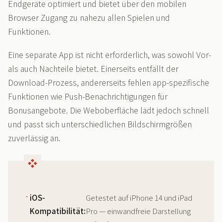
Endgeräte optimiert und bietet über den mobilen
Browser Zugang zu nahezu allen Spielen und
Funktionen.
Eine separate App ist nicht erforderlich, was sowohl Vor-
als auch Nachteile bietet. Einerseits entfällt der
Download-Prozess, andererseits fehlen app-spezifische
Funktionen wie Push-Benachrichtigungen für
Bonusangebote. Die Weboberfläche lädt jedoch schnell
und passt sich unterschiedlichen Bildschirmgrößen
zuverlässig an.
iOS-
Getestet auf iPhone 14 und iPad
Kompatibilität:
Pro — einwandfreie Darstellung