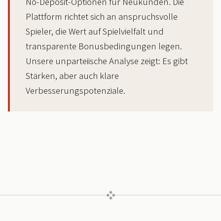
No-Deposit-Optionen für Neukunden. Die
Plattform richtet sich an anspruchsvolle
Spieler, die Wert auf Spielvielfalt und
transparente Bonusbedingungen legen.
Unsere unparteiische Analyse zeigt: Es gibt
Stärken, aber auch klare
Verbesserungspotenziale.
❖