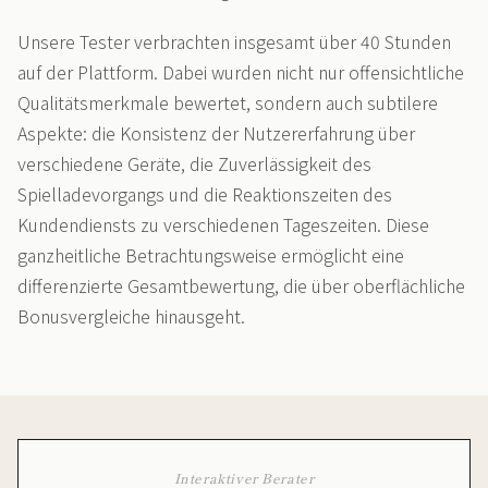
Unsere Tester verbrachten insgesamt über 40 Stunden
auf der Plattform. Dabei wurden nicht nur offensichtliche
Qualitätsmerkmale bewertet, sondern auch subtilere
Aspekte: die Konsistenz der Nutzererfahrung über
verschiedene Geräte, die Zuverlässigkeit des
Spielladevorgangs und die Reaktionszeiten des
Kundendiensts zu verschiedenen Tageszeiten. Diese
ganzheitliche Betrachtungsweise ermöglicht eine
differenzierte Gesamtbewertung, die über oberflächliche
Bonusvergleiche hinausgeht.
Interaktiver Berater